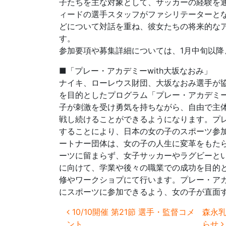
子たちを主な対象として、サッカーの経験を
ィードの選手スタッフがファシリテーターと
どについて対話を重ね、彼女たちの将来的な
す。
参加要項や募集詳細については、1月中旬以
■「プレー・アカデミーwith大坂なおみ」
ナイキ、ローレウス財団、大坂なおみ選手が
を目的としたプログラム「プレー・アカデミーw
子が刺激を受け勇気を持ちながら、自由で主
戦し続けることができるようになります。プ
することにより、日本の女の子のスポーツ参
ートナー団体は、女の子の人生に変革をもた
ーツに留まらず、女子サッカーやラグビーと
に向けて、学業や後々の職業での成功を目的
修やワークショプにて行います。プレー・ア
にスポーツに参加できるよう、女の子が直面
投稿ナビゲーション
10/10開催 第21節 選手・監督コメ
森永
ント
らせ