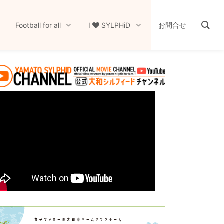
Football for all
I
SYLPHiD
お問合せ