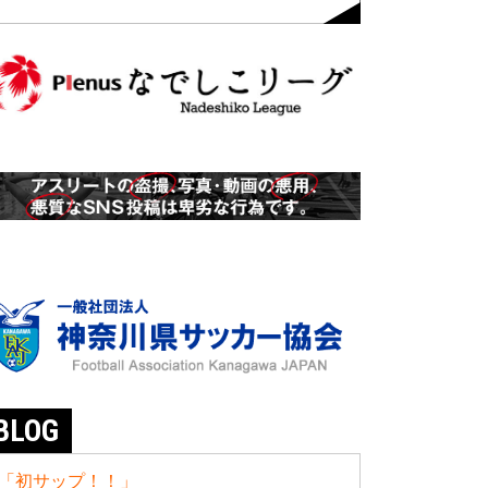
BLOG
「初サップ！！」