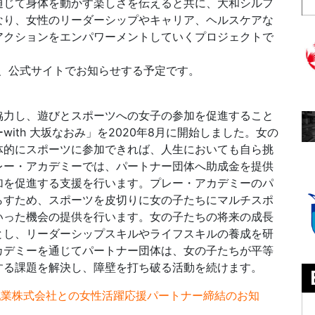
通じて身体を動かす楽しさを伝えると共に、大和シルフ
なり、女性のリーダーシップやキャリア、ヘルスケアな
アクションをエンパワーメントしていくプロジェクトで
降、公式サイトでお知らせする予定です。
協力し、遊びとスポーツへの女子の参加を促進すること
ith 大坂なおみ」を2020年8月に開始しました。女の
体的にスポーツに参加できれば、人生においても自ら挑
レー・アカデミーでは、パートナー団体へ助成金を提供
加を促進する支援を行います。プレー・アカデミーのパ
らすため、スポーツを皮切りに女の子たちにマルチスポ
いった機会の提供を行います。女の子たちの将来の成長
とし、リーダーシップスキルやライフスキルの養成を研
カデミーを通じてパートナー団体は、女の子たちが平等
する課題を解決し、障壁を打ち破る活動を続けます。
乳業株式会社との女性活躍応援パートナー締結のお知