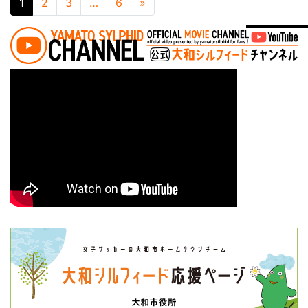
投稿ナビゲーション
1
2
3
…
6
»