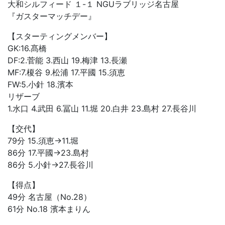
大和シルフィード １-１ NGUラブリッジ名古屋
『ガスターマッチデー』
【スターティングメンバー】
GK:16.髙橋
DF:2.菅能 3.西山 19.梅津 13.長瀬
MF:7.榎谷 9.松浦 17.平國 15.須恵
FW:5.小針 18.濱本
リザーブ
1.水口 4.武田 6.冨山 11.堀 20.白井 23.島村 27.長谷川
【交代】
79分 15.須恵→11.堀
86分 17.平國→23.島村
86分 5.小針→27.長谷川
【得点】
49分 名古屋（No.28）
61分 No.18 濱本まりん