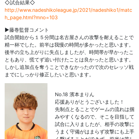
◇試合結果◇
http://www.nadeshikoleague.jp/2021/nadeshiko1/matc
h_page.html?mno=103
▶藤巻監督コメント
試合開始から１５分間は名古屋さんの攻撃を耐えることで
精一杯でした。前半は我慢の時間が多かったと思います。
後半の立ち上がりに失点しましたが、時間帯が早かったこ
ともあり、慌てず追い付けたことは良かったと思います。
しかし追加点を奪うことできなかったので次のセレッソ戦
までにしっかり修正したいと思います。
No.18 濱本まりん
応援ありがとうございました！
先制点とることでゲームの流れは掴
みやすくなるので、そこを目指して
試合に入りましたが、相手の攻撃に
うまく守備がはまらず攻撃にも上手