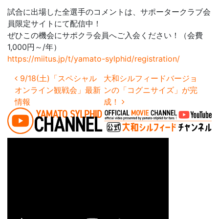
試合に出場した全選手のコメントは、サポータークラブ会
員限定サイトにて配信中！
ぜひこの機会にサポクラ会員へご入会ください！（会費
1,000円～/年）
https://miitus.jp/t/yamato-sylphid/registration/
投稿ナビゲーション
9/18(土)「スペシャル
大和シルフィードバージョ
オンライン観戦会」最新
ンの「コグニサイズ」が完
情報
成！