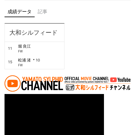
成績データ
記事
大和シルフィード
堀 良江
11
FW
松浦 渚
10
15
FW
投稿ナビゲーション