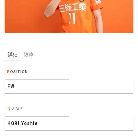
詳細
抜粋
POSITION
FW
ＮＡＭＥ
HORI Yoshie