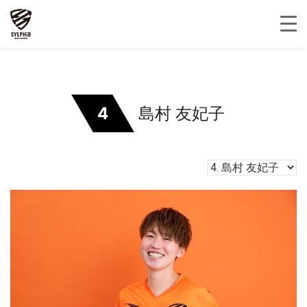
4
島村 友妃子