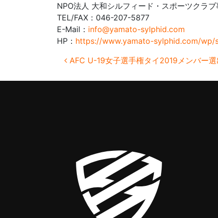
NPO法人 大和シルフィード・スポーツクラブ
TEL/FAX：046-207-5877
E-Mail：
info@yamato-sylphid.com
HP：
https://www.yamato-sylphid.com/wp/
投稿ナビゲーション
AFC U-19女子選手権タイ2019メンバー