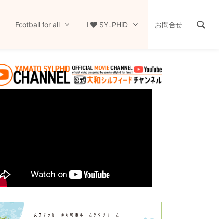
Football for all
I
SYLPHiD
お問合せ