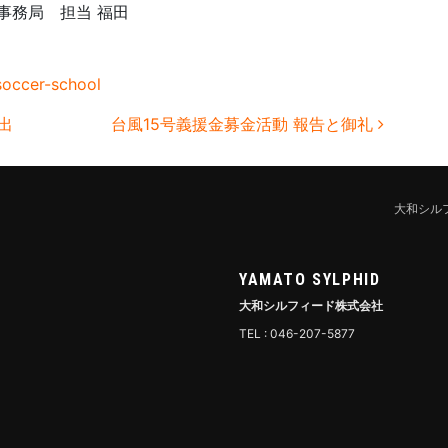
事務局 担当 福田
soccer-school
選出
台風15号義援金募金活動 報告と御礼
大和シル
YAMATO SYLPHID
大和シルフィード株式会社
TEL : 046-207-5877