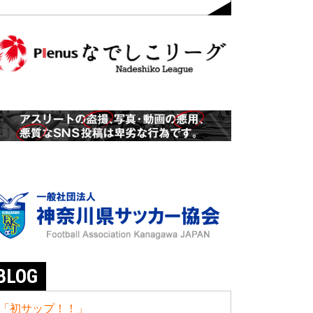
BLOG
「初サップ！！」