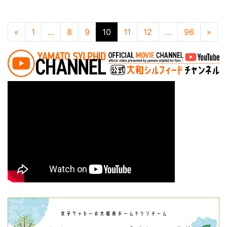
投稿ナビゲーション
«
1
…
8
9
10
11
12
…
96
»