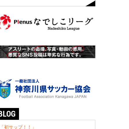
BLOG
「初サップ！！」