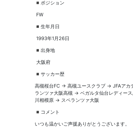
◾️ポジション
FW
◾️生年月日
1993年1月26日
◾️出身地
大阪府
◾️サッカー歴
高槻桜台FC → 高槻ユースクラブ → JFAア
ランツァ大阪高槻 → ベガルタ仙台レディース
川相模原 → スペランツァ大阪
◾️コメント
いつも温かいご声援ありがとうございます。