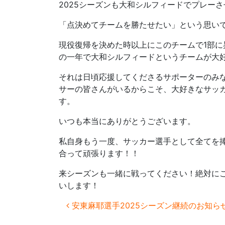
2025シーズンも大和シルフィードでプレー
「点決めてチームを勝たせたい」という思い
現役復帰を決めた時以上にこのチームで1部
の一年で大和シルフィードというチームが大
それは日頃応援してくださるサポーターのみ
サーの皆さんがいるからこそ、大好きなサッ
す。
いつも本当にありがとうございます。
私自身もう一度、サッカー選手として全てを
合って頑張ります！！
来シーズンも一緒に戦ってください！絶対に
いします！
投稿ナビゲーション
安東麻耶選手2025シーズン継続のお知ら