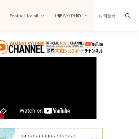
Football for all
I
SYLPHiD
お問合せ