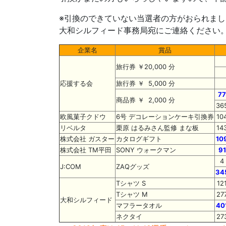
※引換のできていない当選者の方がおられまし
大和シルフィード事務局宛にご連絡ください。 TEL
企業名
賞品
旅行券 ￥20,000 分
応援する会
旅行券 ￥ 5,000 分
77
商品券 ￥ 2,000 分
36
欧風菓子クドウ
6号 デコレーションケーキ引換券
10
リベルタ
栗原 はるみさん監修 まな板
14
株式会社 ガスター
カタログギフト
10
株式会社 TM平田
SONY ウォークマン
91
4
J:COM
ZAQグッズ
34
Tシャツ S
12
Tシャツ M
27
大和シルフィード
マフラータオル
40
ネクタイ
27