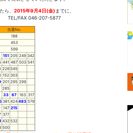
たら、
2015年9月4日(金)
までに、
/FAX 046-207-5877
当選No.
188
453
599
151
205
249
342
5
441
487
503
541
4
226
545
3
152
303
9
201
295
299
285
33
67
163
317
5
381
424
483
579
1
147
215
7
377
1
432
532
3
500