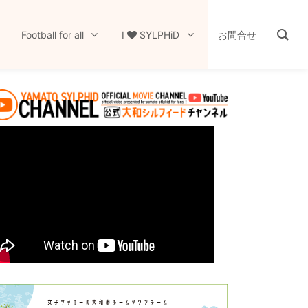
Football for all
I
SYLPHiD
お問合せ