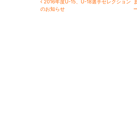
投稿ナビゲーション
2016年度U-15、U-18選手セレクション
のお知らせ