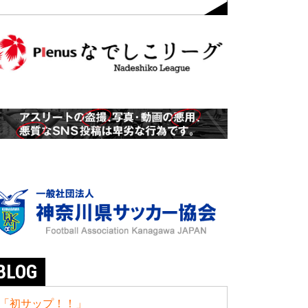
BLOG
「初サップ！！」