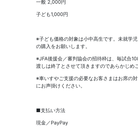
一般 2,000円
子ども1,000円
※子ども価格の対象は小中高生です。未就学
の購入をお願いします。
※JFA後援会／審判協会の招待枠は、毎試合
渡しは終了とさせて頂きますのであらかじめ
※車いすやご支援の必要なお客さまはお席の
にお声掛けください。
■支払い方法
現金／PayPay