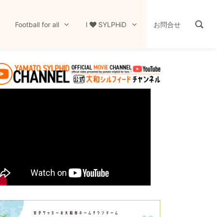
Football for all
I
SYLPHiD
お問合せ