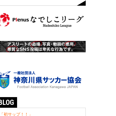
BLOG
「初サップ！！」