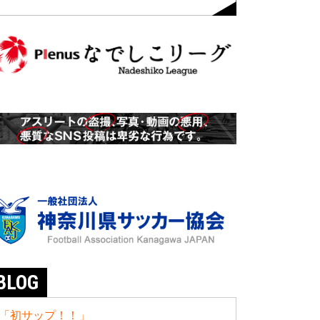
BLOG
「初サップ！！」