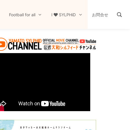
Football for all
I
SYLPHiD
お問合せ