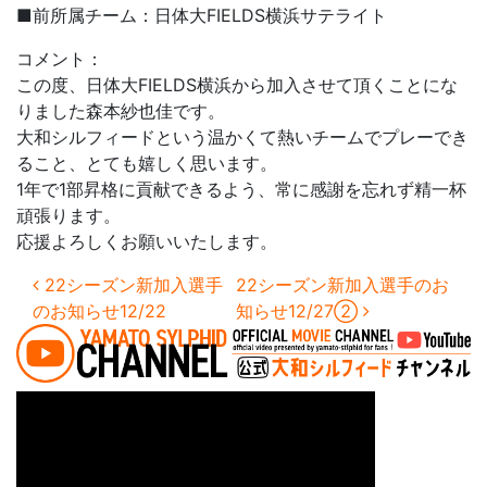
■前所属チーム：日体大FIELDS横浜サテライト
コメント：
この度、日体大FIELDS横浜から加入させて頂くことにな
りました森本紗也佳です。
大和シルフィードという温かくて熱いチームでプレーでき
ること、とても嬉しく思います。
1年で1部昇格に貢献できるよう、常に感謝を忘れず精一杯
頑張ります。
応援よろしくお願いいたします。
投稿ナビゲーション
22シーズン新加入選手
22シーズン新加入選手のお
のお知らせ12/22
知らせ12/27②