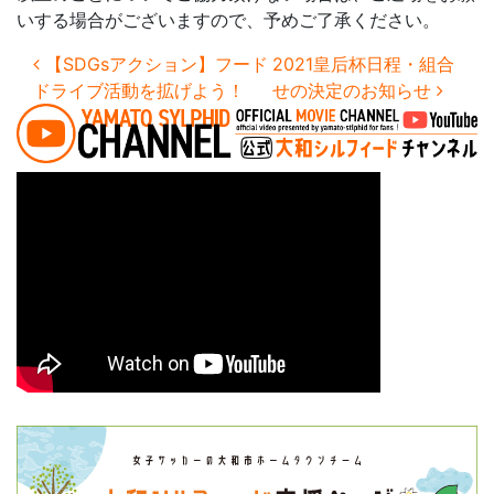
いする場合がございますので、予めご了承ください。
投稿ナビゲーション
【SDGsアクション】フード
2021皇后杯日程・組合
ドライブ活動を拡げよう！
せの決定のお知らせ