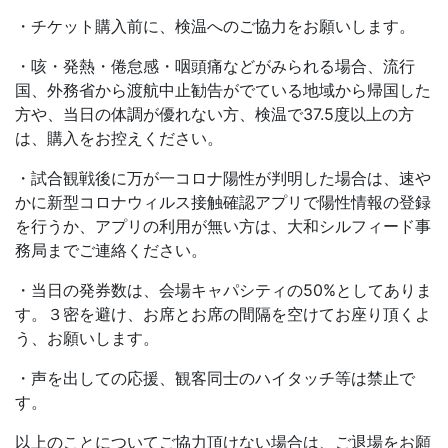
・チケット購入前に、検温へのご協力をお願いします。
・咳・発熱・倦怠感・咽頭痛などがみられる場合、流行
国、外務省から渡航中止勧告がでている地域から帰国した
方や、当日の体調が優れない方、検温で37.5度以上の方
は、購入をお控えください。
・試合観戦後に万が一コロナ陽性が判明した場合は、速や
かに新型コロナウィルス接触確認アプリで陽性情報の登録
を行うか、アプリの利用が無い方は、大和シルフィード事
務局までご連絡ください。
・当日の発券数は、会場キャパシティの50%としてありま
す。３密を避け、お席とお席の間隔を空けてお座り頂くよ
う、お願いします。
・声を出しての応援、観客同士のハイタッチ等は禁止で
す。
以上のことについてご協力頂けない場合は、ご退場をお願