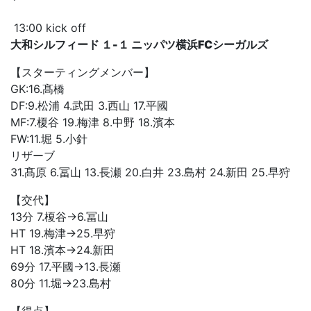
13:00 kick off
大和シルフィード １-１ ニッパツ横浜FCシーガルズ
【スターティングメンバー】
GK:16.髙橋
DF:9.松浦 4.武田 3.西山 17.平國
MF:7.榎谷 19.梅津 8.中野 18.濱本
FW:11.堀 5.小針
リザーブ
31.髙原 6.冨山 13.長瀬 20.白井 23.島村 24.新田 25.早狩
【交代】
13分 7.榎谷→6.冨山
HT 19.梅津→25.早狩
HT 18.濱本→24.新田
69分 17.平國→13.長瀬
80分 11.堀→23.島村