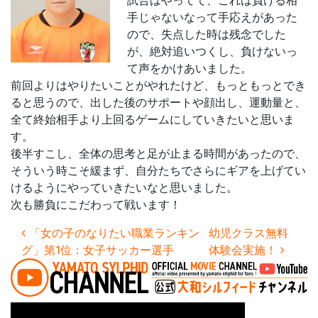
試合はやってて、これは負ける相
手じゃないなって手応えがあった
ので、失点した時は残念でした
が、絶対追いつくし、負けないっ
て声をかけあいました。
前回よりはやりたいことがやれたけど、もっともっとでき
ると思うので、出した後のサポートや顔出し、運動量と、
全て終始相手より上回るゲームにしていきたいと思いま
す。
後半すこし、全体の思考と足が止まる時間があったので、
そういう時こそ緩まず、自分たちでさらにギアを上げてい
けるようにやっていきたいなと思いました。
次も勝負にこだわって戦います！
投稿ナビゲーション
「女の子のなりたい職業ランキン
幼児クラス無料
グ」第1位：女子サッカー選手
体験会実施！