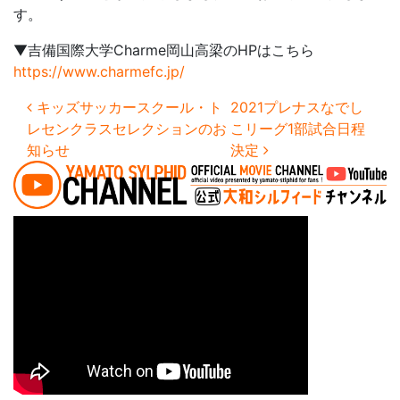
す。
▼吉備国際大学Charme岡山高梁のHPはこちら
https://www.charmefc.jp/
投稿ナビゲーション
キッズサッカースクール・ト
2021プレナスなでし
レセンクラスセレクションのお
こリーグ1部試合日程
知らせ
決定