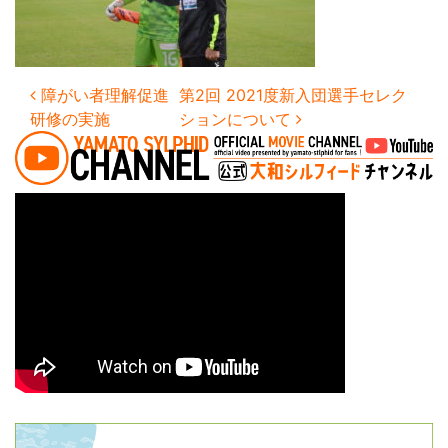
投稿ナビゲーション
障がい者理解促進
第2回 2021度新入団選手セレク
研修の実施
ションについて