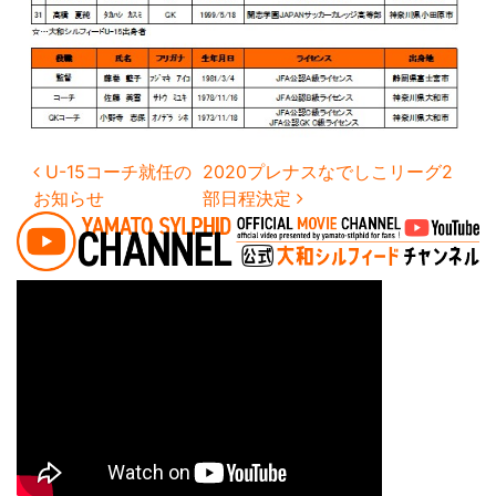
投稿ナビゲーション
U-15コーチ就任の
2020プレナスなでしこリーグ2
お知らせ
部日程決定