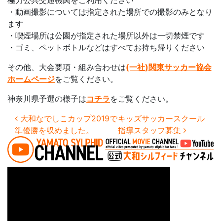
極力公共交通機関をご利用ください
・動画撮影については指定された場所での撮影のみとなり
ます
・喫煙場所は公園が指定された場所以外は一切禁煙です
・ゴミ、ペットボトルなどはすべてお持ち帰りください
その他、大会要項・組み合わせは
(一社)関東サッカー協会
ホームページ
をご覧ください。
神奈川県予選の様子は
コチラ
をご覧ください。
投稿ナビゲーション
大和なでしこカップ2019で
キッズサッカースクール
準優勝を収めました。
指導スタッフ募集