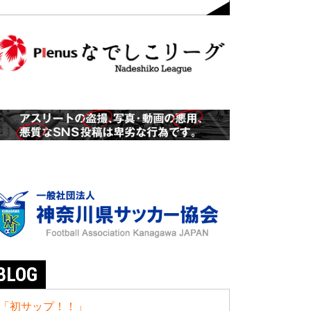
BLOG
「初サップ！！」