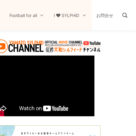
Football for all
I
SYLPHiD
お問合せ