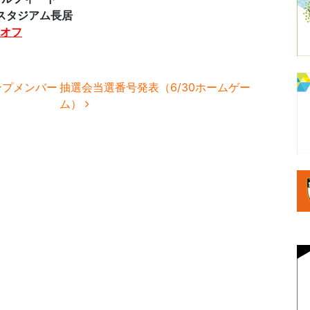
スタジアム長居
クオフ
ンプメンバー
抽選会当選番号発表（6/30ホームゲー
ム）