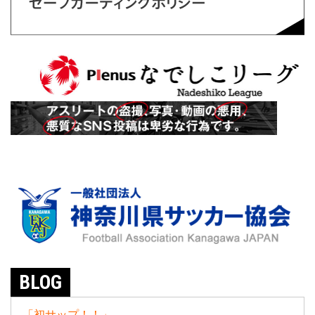
BLOG
「初サップ！！」