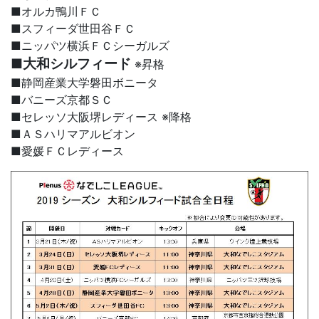
■オルカ鴨川ＦＣ
■スフィーダ世田谷ＦＣ
■ニッパツ横浜ＦＣシーガルズ
■大和シルフィード
※昇格
■静岡産業大学磐田ボニータ
■バニーズ京都ＳＣ
■セレッソ大阪堺レディース ※降格
■ＡＳハリマアルビオン
■愛媛ＦＣレディース