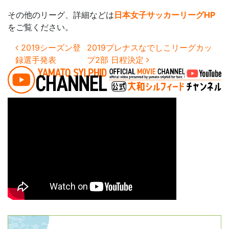
その他のリーグ、詳細などは
日本女子サッカーリーグHP
をご覧ください。
投稿ナビゲーション
2019シーズン登
2019プレナスなでしこリーグカッ
録選手発表
プ2部 日程決定