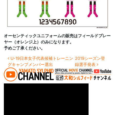
オーセンティックユニフォームの販売はフィールドプレー
ヤー（オレンジ上）のみになります。
予めご了承ください。
投稿ナビゲーション
U-19日本女子代表候補トレーニン
2019シーズン登
グキャンプメンバー選出
録選手発表