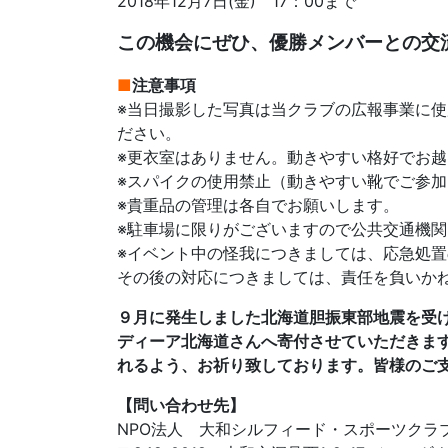
2018年12月7日(金) 17：00まで
この機会にぜひ、優勝メンバーとの交
■
注意事項
※当日撮影した写真は当クラブの広報事業に
ださい。
※更衣室はありません。動きやすい格好でお
※スパイクの使用禁止（動きやすい靴でご参
※貴重品の管理は各自でお願いします。
※駐車場に限りがございますので公共交通機
※イベント中の怪我につきましては、応急処
その後の対応につきましては、責任を負いか
９月に発生しました北海道胆振東部地震を受
ディーア北海道さんへ寄付させていただきま
れるよう、お祈り致しております。皆様のご
【問い合わせ先】
NPO法人 大和シルフィード・スポーツクラ