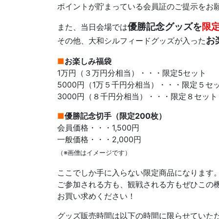
ポイントが貯まっている会員証のご提示をお
優勝記念グッズを
限
また、当日会場では
お
その他、大和シルフィードグッズが入った
■
お楽しみ福袋
1万円（３万円分相当）・・・限定5セット
5000円（1万５千円分相当）・・・限定５セ
3000円（８千円分相当）・・・限定８セット
■
優勝記念切手（限定200枚）
会員価格・・・1,500円
一般価格・・・2,000円
（※画僧はイメージです）
ここでしか手に入らない限定商品になります
ご参加される方も、観戦される方もぜひこの
お買い求めください！
グッズ販売時間は以下の時間に限らせていた