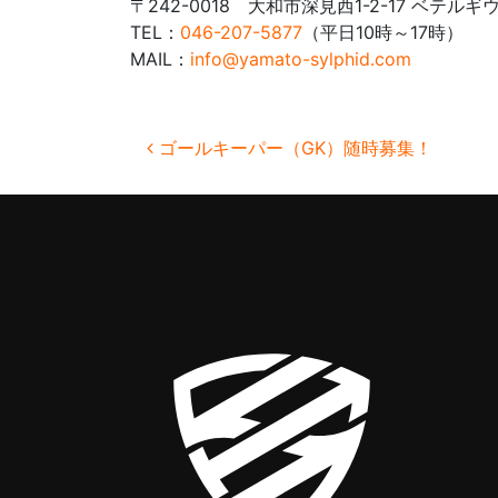
〒242-0018 大和市深見西1-2-17 ベテルギウ
TEL：
046-207-5877
（平日10時～17時）
MAIL：
info@yamato-sylphid.com
投稿ナビゲーション
ゴールキーパー（GK）随時募集！