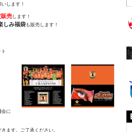
願いします！
定販売
します！
楽しみ福袋
も販売します！
ット
。
機会に
だきます。ご了承ください。