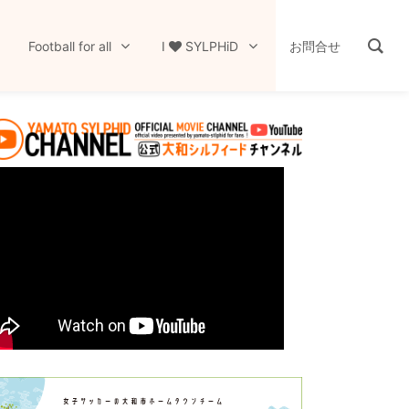
Football for all
I
SYLPHiD
お問合せ