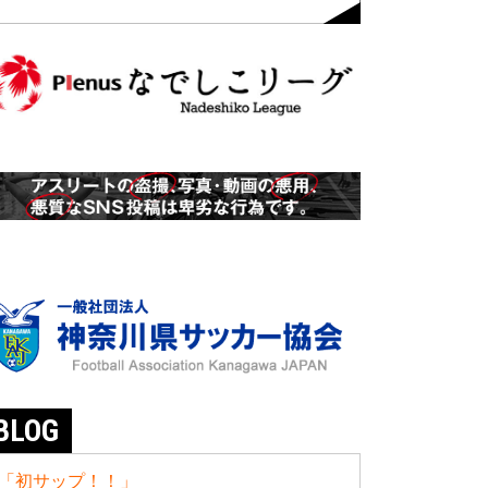
BLOG
「初サップ！！」