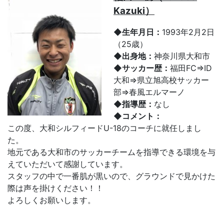
Kazuki）
◆生年月日：
1993年2月2日
（25歳）
◆出身地：
神奈川県大和市
◆サッカー歴：
福田FC⇒ID
大和⇒県立旭高校サッカー
部⇒春風エルマーノ
◆指導歴：
なし
◆コメント：
この度、大和シルフィードU-18のコーチに就任しまし
た。
地元である大和市のサッカーチームを指導できる環境を与
えていただいて感謝しています。
スタッフの中で一番肌が黒いので、グラウンドで見かけた
際は声を掛けください！！
よろしくお願いします。