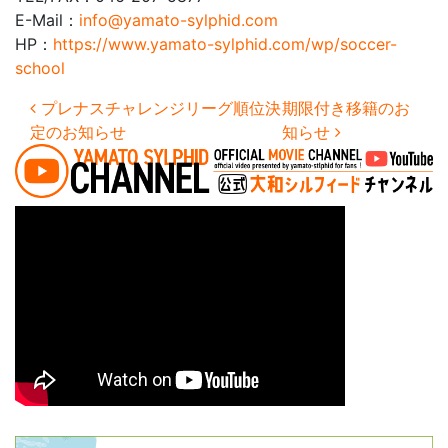
E-Mail：
info@yamato-sylphid.com
HP：
https://www.yamato-sylphid.com/wp/soccer-
school
投稿ナビゲーション
プレナスチャレンジリーグ順位決
期限付き移籍のお
定のお知らせ
知らせ