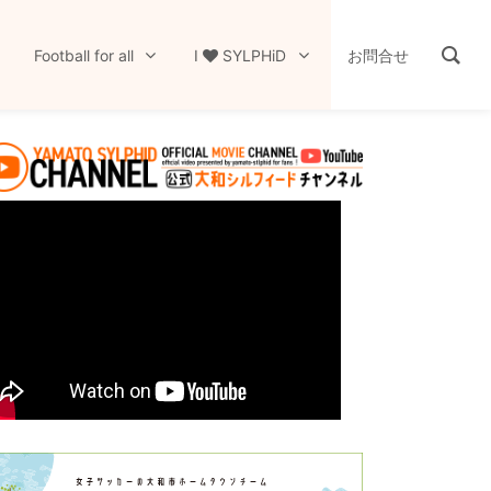
Football for all
I
SYLPHiD
お問合せ