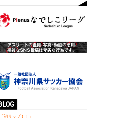
BLOG
「初サップ！！」