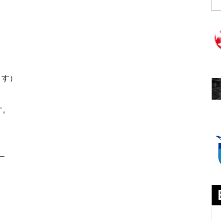
ます）
す。
。