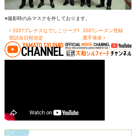
※撮影時のみマスクを外しております。
投稿ナビゲーション
2021プレナスなでしこリーグ1
2021シーズン登録
部試合日程決定
選手発表