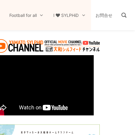
Football for all
I
SYLPHiD
お問合せ