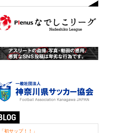
BLOG
「初サップ！！」