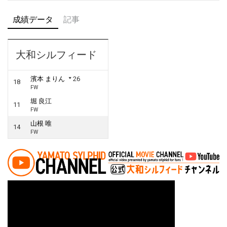
成績データ
記事
大和シルフィード
濱本 まりん
26
18
FW
堀 良江
11
FW
山根 唯
14
FW
投稿ナビゲーション