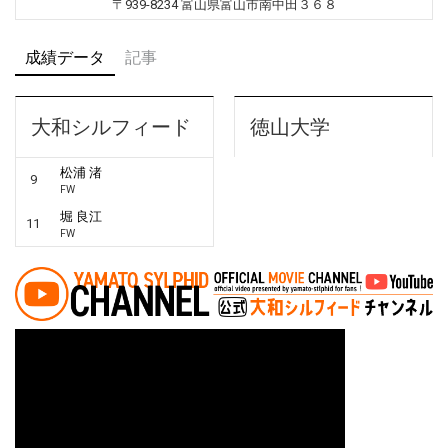
〒939-8234 富山県富山市南中田３６８
成績データ
記事
大和シルフィード
徳山大学
松浦 渚
9
FW
堀 良江
11
FW
投稿ナビゲーション