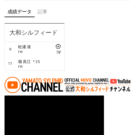
成績データ
記事
大和シルフィード
松浦 渚
9
FW
78'
堀 良江
25
11
FW
投稿ナビゲーション