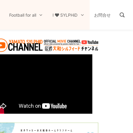
Football for all
I
SYLPHiD
お問合せ