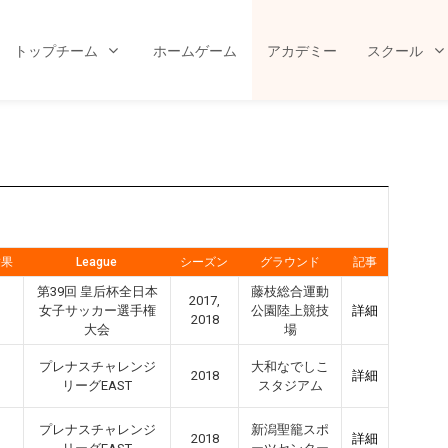
トップチーム
ホームゲーム
アカデミー
スクール
結果
League
シーズン
グラウンド
記事
第39回 皇后杯全日本
藤枝総合運動
2017,
女子サッカー選手権
公園陸上競技
詳細
2018
大会
場
プレナスチャレンジ
大和なでしこ
2018
詳細
リーグEAST
スタジアム
プレナスチャレンジ
新潟聖籠スポ
2018
詳細