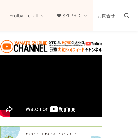
Football for all
I
SYLPHiD
お問合せ