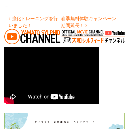
－
投稿ナビゲーション
強化トレーニングを行
春季無料体験キャンペーン
いました！
期間延長！